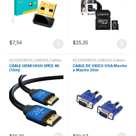
$
7,54
$
25,35
ACCESORIOS
,
CABLES
,
Cables
ACCESORIOS
,
CABLES
,
Cables
HDMI
VGA
CABLE HDMI HIGH SPED 4K
CABLE DE VIDEO VGA Macho
(10m)
a Macho 20m