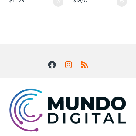
$
16,29
$
19,07