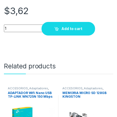
$
3,62
Quantity
Add to cart
Related products
ACCESORIOS
,
Adaptadores
,
ACCESORIOS
,
Adaptadores
,
REDES
,
Adaptadores Wifi
,
Componentes
,
Memorias USB
ADAPTADOR Wifi Nano USB
MEMORIA MICRO SD 128GB
Bluetooth
TP-LINK WN725N 150 Mbps
KINGSTON