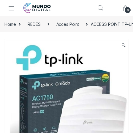
Skip to navigation
Skip to content
0
Home
REDES
Acces Point
ACCESS POINT TP-L
🔍