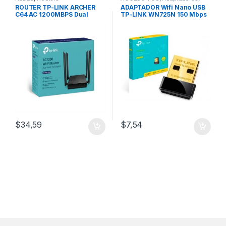
REDES
,
Adaptadores Wifi
,
ROUTER TP-LINK ARCHER
ADAPTADOR Wifi Nano USB
Bluetooth
C64 AC 1200MBPS Dual
TP-LINK WN725N 150 Mbps
Band Mu-Mimo (4 Antenas)
$
34,59
$
7,54