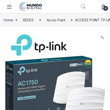
Skip to navigation
Skip to content
0
Home
REDES
Acces Point
ACCESS POINT TP-LI
🔍