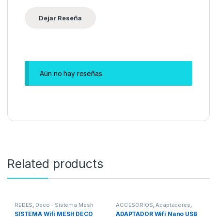
Aún no hay reseñas.
Related products
REDES
,
Deco - Sistema Mesh
ACCESORIOS
,
Adaptadores
,
REDES
,
Adaptadores Wifi
,
SISTEMA Wifi MESH DECO
ADAPTADOR Wifi Nano USB
Bluetooth