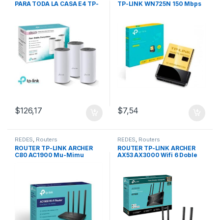
PARA TODA LA CASA E4 TP-
TP-LINK WN725N 150 Mbps
LINK AC1200 (3 PACK)
$
126,17
$
7,54
REDES
,
Routers
REDES
,
Routers
ROUTER TP-LINK ARCHER
ROUTER TP-LINK ARCHER
C80 AC1900 Mu-Mimu
AX53 AX3000 Wifi 6 Doble
Doble Banda Gigabit (4
Banda Gigabit (4 Antenas)
Antenas)