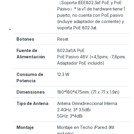
（Soporta IEEE802.3af PoE y PoE
Pasivo）* la v1 de hardware tiene 1
puerto, no cuenta con PoE pasivo
(incluye adaptador de corriente) y
soporta PoE 802.3at.
Botones
Reset
Fuente de
802.3af/A PoE
Alimentación
PoE Pasivo 48V (+4,5pins; -7,8pins.
Adaptador PoE incluido)
Consumo de
12.3 W
Potencia
Dimensiones
180*180*47.5mm. (7.1 x 7.1 x 1.9in)
Tipo de Antena
Antena Omnidireccional Interna
2.4GHz: 3* 3.5dBi
5GHz: 3*4dBi
Montaje
Montaje en Techo /Pared (Kit
incluído)