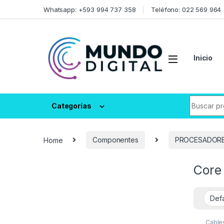
Skip to navigation
Skip to content
Whatsapp: +593 994 737 358
Teléfono: 022 569 964
Inicio
Search fo
Categorías
Home
Componentes
PROCESADOR
Core
Cable