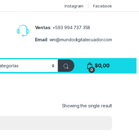
Instagram
Facebook
Ventas
:
+593 994 737 358
Email
:
wm@mundodigitalecuador.com
$
0,00
0
Showing the single result