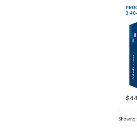
PROC
PROC
3.40
DDR5
$
44
Showing t