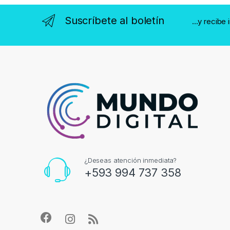
Suscríbete al boletín
...y recibe
¿Deseas atención inmediata?
+593 994 737 358