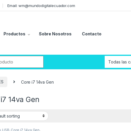
Email: wm@mundodigitalecuador.com
Productos
Sobre Nosotros
Contacto
r:
ES
Core i7 14va Gen
 i7 14va Gen
s USB
,
Core i7 14va Gen
,