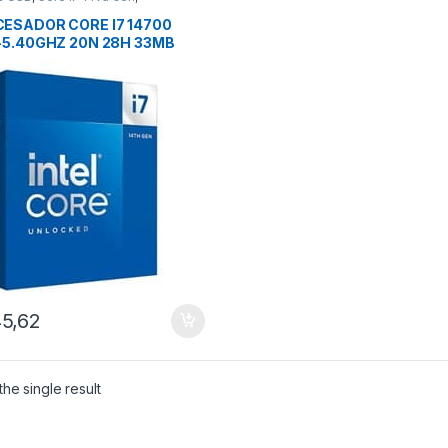
ESADORES
ESADOR CORE I7 14700
-5.40GHZ 20N 28H 33MB
14va GENERACION LGA 1700
5,62
he single result