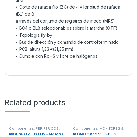
• Corte de ráfaga fijo (BC) de 4 y longitud de ráfaga
(BL) de 8
a través del conjunto de registros de modo (MRS)
• BC4 o BL8 seleccionables sobre la marcha (OTF)
• Topología fly-by
• Bus de dirección y comando de control terminado
• PCB: altura 1,23 «(31,25 mm)
• Cumple con RoHS y libre de halógenos
Related products
Componentes
,
PERIFÉRICOS
,
Componentes
,
MONITORES &
Mouse
PROYECTORES
,
Monitor 19.5”
MOUSE OPTICO USB MARVO
MONITOR 19.5″ LED LG