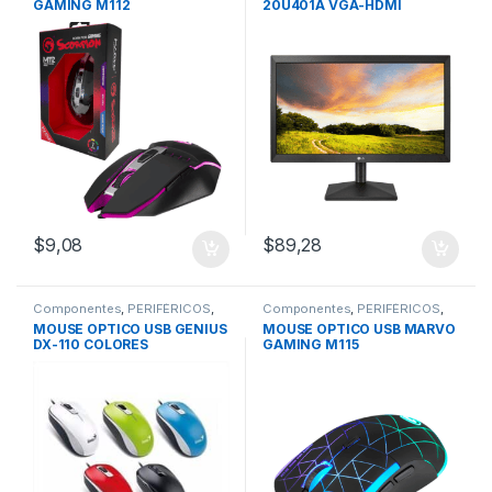
GAMING M112
20U401A VGA-HDMI
(1600×900) 75Hz
$
9,08
$
89,28
Componentes
,
PERIFÉRICOS
,
Componentes
,
PERIFÉRICOS
,
Mouse
Mouse
MOUSE OPTICO USB GENIUS
MOUSE OPTICO USB MARVO
DX-110 COLORES
GAMING M115