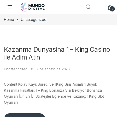
Skip to navigation
Skip to content
0
Home
Uncategorized
Kazanma Dunyasina 1 – King Casino
ile Adim Atin
Uncategorized
7 de agosto de 2026
Content Kolay Kayıt Süreci ve 1King Giriş Adımları Büyük
Kazanma Fırsatları: 1 – King Bonanza Sizi Bekliyor Bonanza
Oyunları İçin En İyi Stratejiler Eğlence ve Kazanç: 1 King Slot
Oyunları