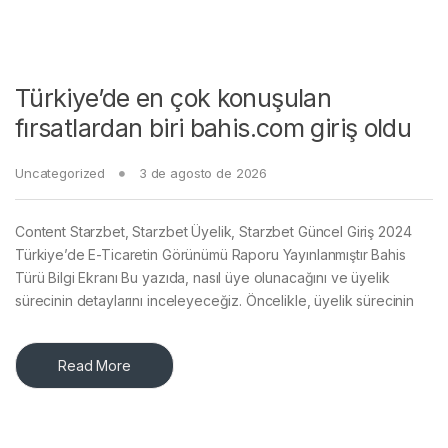
Türkiye’de en çok konuşulan
fırsatlardan biri bahis.com giriş oldu
Uncategorized
3 de agosto de 2026
Content Starzbet, Starzbet Üyelik, Starzbet Güncel Giriş 2024
Türkiye’de E-Ticaretin Görünümü Raporu Yayınlanmıştır Bahis
Türü Bilgi Ekranı Bu yazıda, nasıl üye olunacağını ve üyelik
sürecinin detaylarını inceleyeceğiz. Öncelikle, üyelik sürecinin
Read More