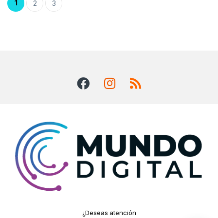
Paginación de entradas
1
2
3
¿Deseas atención