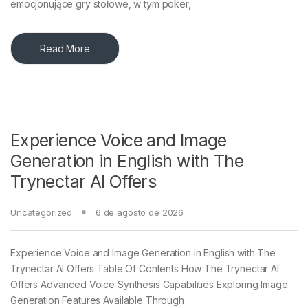
emocjonujące gry stołowe, w tym poker,
Read More
Experience Voice and Image
Generation in English with The
Trynectar AI Offers
Uncategorized
6 de agosto de 2026
Experience Voice and Image Generation in English with The
Trynectar AI Offers Table Of Contents How The Trynectar AI
Offers Advanced Voice Synthesis Capabilities Exploring Image
Generation Features Available Through