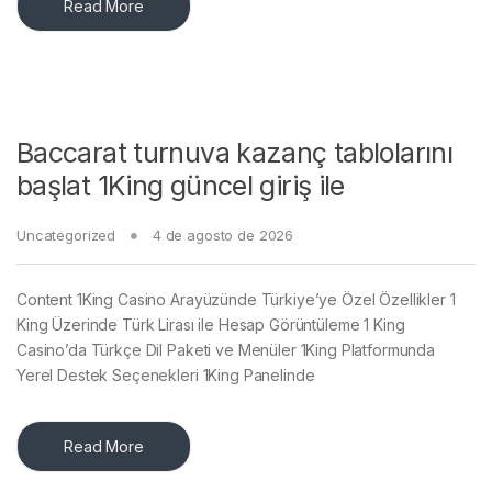
Read More
Baccarat turnuva kazanç tablolarını
başlat 1King güncel giriş ile
Uncategorized
4 de agosto de 2026
Content 1King Casino Arayüzünde Türkiye’ye Özel Özellikler 1
King Üzerinde Türk Lirası ile Hesap Görüntüleme 1 King
Casino’da Türkçe Dil Paketi ve Menüler 1King Platformunda
Yerel Destek Seçenekleri 1King Panelinde
Read More