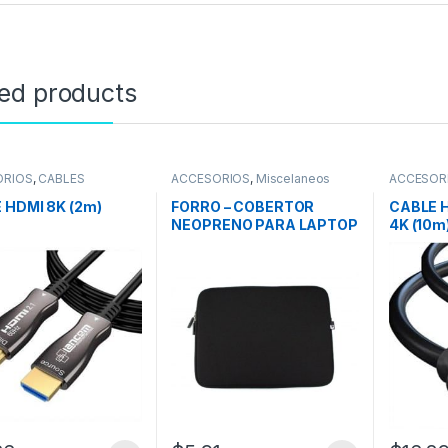
ted products
ORIOS
,
CABLES
ACCESORIOS
,
Miscelaneos
ACCESOR
HDMI
 HDMI 8K (2m)
FORRO – COBERTOR
CABLE 
NEOPRENO PARA LAPTOP
4K (10m
14″ (Con Cierre)