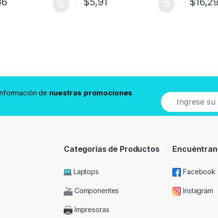
86
$
5,91
$
16,2
 información de
nuestras promociones
Categorías de Productos
Encuéntran
Laptops
Facebook
Componentes
Instagram
Impresoras