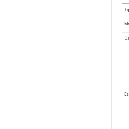
Ti
M
Ca
Es