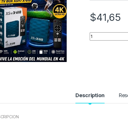
$
41,65
Quantity
Description
Res
CRIPCION