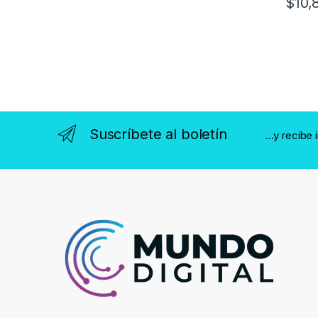
$
10,
Suscríbete al boletín
...y recibe