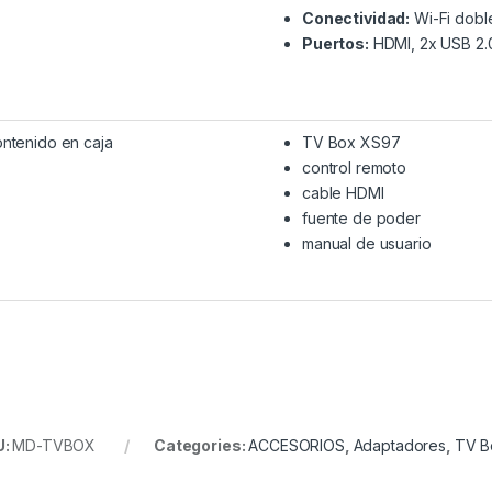
Conectividad:
Wi-Fi doble
Puertos:
HDMI, 2x USB 2.0
ntenido en caja
TV Box XS97
control remoto
cable HDMI
fuente de poder
manual de usuario
U:
MD-TVBOX
Categories:
ACCESORIOS
,
Adaptadores
,
TV B