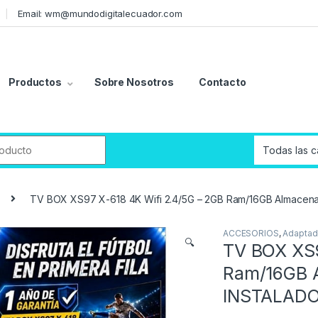
Email: wm@mundodigitalecuador.com
Productos
Sobre Nosotros
Contacto
r:
TV BOX XS97 X-618 4K Wifi 2.4/5G – 2GB Ram/16GB Almace
ACCESORIOS
,
Adaptad
🔍
TV BOX XS9
Ram/16GB 
INSTALADO