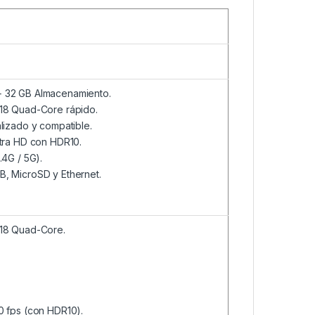
 32 GB Almacenamiento.
18 Quad-Core rápido.
lizado y compatible.
tra HD con HDR10.
4G / 5G).
, MicroSD y Ethernet.
618 Quad-Core.
0 fps (con HDR10).