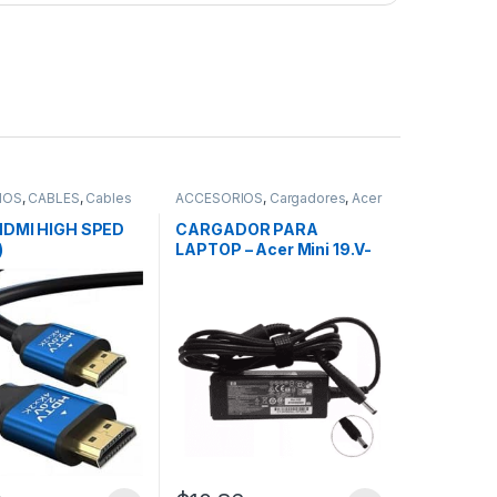
IOS
,
CABLES
,
Cables
ACCESORIOS
,
Cargadores
,
Acer
HDMI HIGH SPED
CARGADOR PARA
)
LAPTOP – Acer Mini 19.V-
1.58A