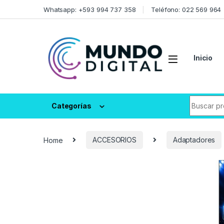
Skip to navigation
Skip to content
Whatsapp: +593 994 737 358
Teléfono: 022 569 964
Inicio
Search fo
Categorías
Home
ACCESORIOS
Adaptadores