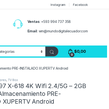
Instagram
Facebook
Ventas
:
+593 994 737 358
Email
:
wm@mundodigitalecuador.com
$
0,00
0
namiento PRE-INSTALADO XUPERTV Android
ores
,
TV Box
7 X-618 4K Wifi 2.4/5G – 2GB
Almacenamiento PRE-
 XUPERTV Android