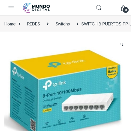
Skip to navigation
Skip to content
0
Home
REDES
Switchs
SWITCH 8 PUERTOS TP-LI
🔍