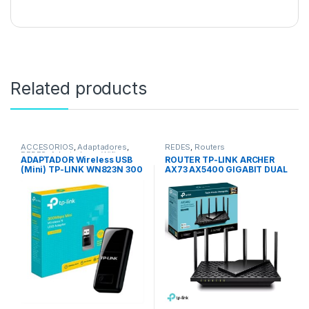
Related products
ACCESORIOS
,
Adaptadores
,
REDES
,
Routers
REDES
,
Adaptadores Wifi
ADAPTADOR Wireless USB
ROUTER TP-LINK ARCHER
(Mini) TP-LINK WN823N 300
AX73 AX5400 GIGABIT DUAL
Mbps
BAND (6ANTENAS)