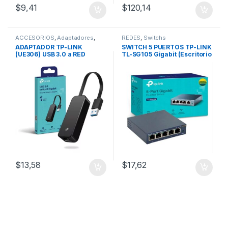
$
9,41
$
120,14
ACCESORIOS
,
Adaptadores
,
REDES
,
Switchs
CABLES
,
Cables USB
,
REDES
,
ADAPTADOR TP-LINK
SWITCH 5 PUERTOS TP-LINK
Adaptadores Wifi
(UE306) USB 3.0 a RED
TL-SG105 Gigabit (Escritorio
(RJ45) Gigabit
– Metal)
$
13,58
$
17,62