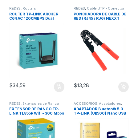
REDES
,
Routers
REDES
,
Cable UTP - Conector
RJ45
ROUTER TP-LINK ARCHER
PONCHADORA DE CABLE DE
C64 AC 1200MBPS Dual
RED (RJ45 / RJ6) NEXXT
Band Mu-Mimo (4 Antenas)
$
34,59
$
13,28
REDES
,
Extensores de Rango
ACCESORIOS
,
Adaptadores
,
REDES
,
Adaptadores Wifi
,
EXTENSOR DE RANGO TP-
ADAPTADOR Bluetooth 5.0
Bluetooth
LINK TL855R Wifi – 300 Mbps
TP-LINK (UB500) Nano USB