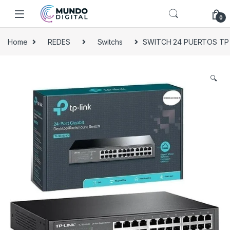
Skip to navigation
Skip to content
0
Home
REDES
Switchs
SWITCH 24 PUERTOS TP L
🔍