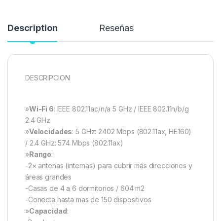
Description
Reseñas
DESCRIPCION
»
Wi-Fi 6
: IEEE 802.11ac/n/a 5 GHz / IEEE 802.11n/b/g
2.4 GHz
»
Velocidades
: 5 GHz: 2402 Mbps (802.11ax, HE160)
/ 2.4 GHz: 574 Mbps (802.11ax)
»
Rango
:
-2× antenas (internas) para cubrir más direcciones y
áreas grandes
-Casas de 4 a 6 dormitorios / 604 m2
-Conecta hasta mas de 150 dispositivos
»
Capacidad
: