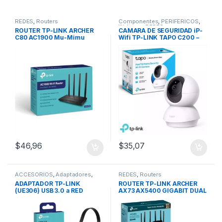
REDES
,
Routers
Componentes
,
PERIFÉRICOS
,
Webcam
,
REDES
ROUTER TP-LINK ARCHER
CAMARA DE SEGURIDAD iP-
C80 AC1900 Mu-Mimu
Wifi TP-LINK TAPO C200 –
Doble Banda Gigabit (4
1080p
Antenas)
$
46,96
$
35,07
ACCESORIOS
,
Adaptadores
,
REDES
,
Routers
CABLES
,
Cables USB
,
REDES
,
ADAPTADOR TP-LINK
ROUTER TP-LINK ARCHER
Adaptadores Wifi
(UE306) USB 3.0 a RED
AX73 AX5400 GIGABIT DUAL
(RJ45) Gigabit
BAND (6ANTENAS)