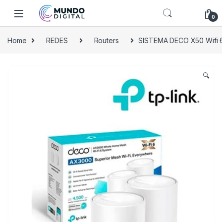
Skip to navigation
Skip to content
0
Home
REDES
Routers
SISTEMA DECO X50 Wifi
🔍