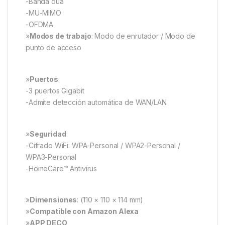
-Banda dua
-MU-MIMO
-OFDMA
»
Modos de trabajo
: Modo de enrutador / Modo de
punto de acceso
»
Puertos
:
-3 puertos Gigabit
-Admite detección automática de WAN/LAN
»
Seguridad
:
-Cifrado WiFi: WPA-Personal / WPA2-Personal /
WPA3-Personal
-HomeCare™ Antivirus
»
Dimensiones
: (110 × 110 × 114 mm)
»
Compatible con Amazon Alexa
»
APP DECO