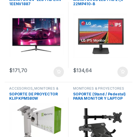
1EENV1887
22MP410-B
$
171,70
$
134,64
ACCESORIOS
,
MONITORES &
MONITORES & PROYECTORES
PROYECTORES
SOPORTE DE PROYECTOR
SOPORTE (Stand / Pedestal)
KLIP KPM580W
PARA MONITOR Y LAPTOP
KLIP XTREME KMM-301