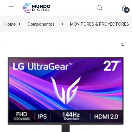
Skip to navigation
Skip to content
0
Home
Componentes
MONITORES & PROYECTORES
🔍