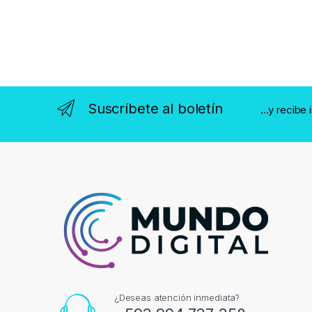
Suscríbete al boletín
...y recibe
¿Deseas atención inmediata?