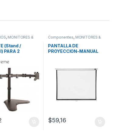
IOS
,
MONITORES &
Componentes
,
MONITORES &
ORES
PROYECTORES
 (Stand /
PANTALLA DE
l) PARA 2
PROYECCION-MANUAL
ES (Pantallas
84″
IP XTREME KPM-
2
$
59,16