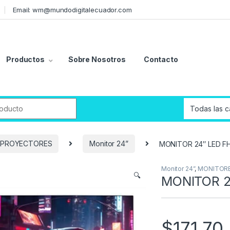
Email: wm@mundodigitalecuador.com
Productos
Sobre Nosotros
Contacto
r:
 PROYECTORES
Monitor 24”
MONITOR 24″ LED F
Monitor 24”
,
MONITORE
🔍
MONITOR 2
$
171,70