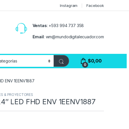
Instagram
Facebook
Ventas
:
+593 994 737 358
Email
:
wm@mundodigitalecuador.com
$
0,00
0
HD ENV 1EENV1887
S & PROYECTORES
4″ LED FHD ENV 1EENV1887