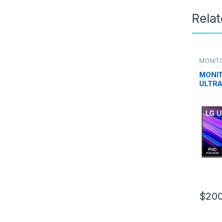
Rela
MONIT
Monitor
MONIT
ULTRA
27 PU
$
200