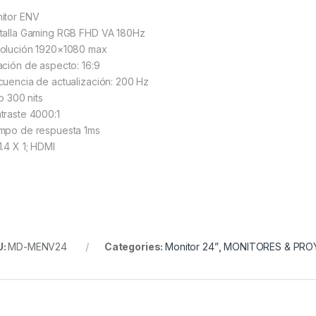
itor ENV
talla Gaming RGB FHD VA 180Hz
olución 1920×1080 max
ación de aspecto: 16:9
cuencia de actualización: 200 Hz
lo 300 nits
traste 4000:1
mpo de respuesta 1ms
1.4 X 1; HDMI
U:
MD-MENV24
Categories:
Monitor 24”
,
MONITORES & PRO