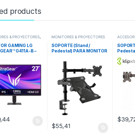
ted products
ORES & PROYECTORES
,
MONITORES & PROYECTORES
ACCESOR
 27”
PROYECT
OR GAMING LG
SOPORTE (Stand /
SOPORTE
GEAR™ G411A-B –
Pedestal) PARA MONITOR
Pedesta
LGADAS – 144 Hz.
Y LAPTOP KLIP XTREME
MONITOR
KMM-301
LCD) KL
311
,44
$
39,7
$
55,41