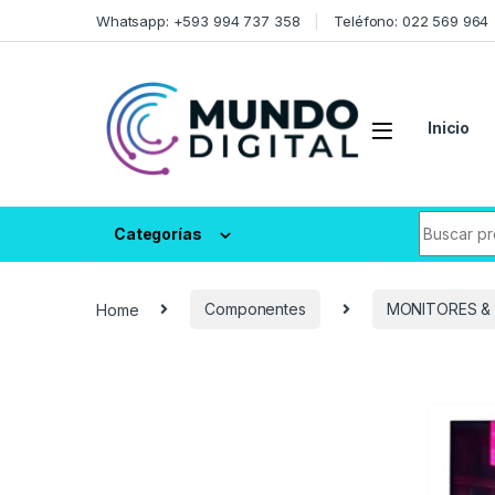
Skip to navigation
Skip to content
Whatsapp: +593 994 737 358
Teléfono: 022 569 964
Inicio
Search fo
Categorías
Home
Componentes
MONITORES &