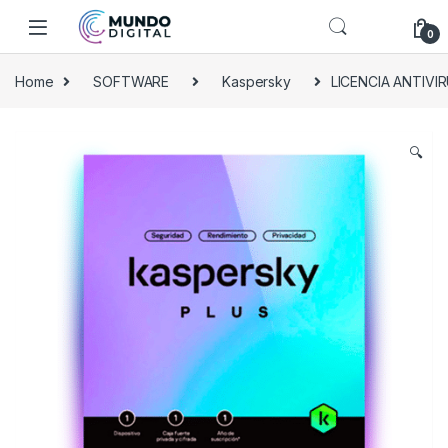
Skip to navigation
Skip to content
0
Home
SOFTWARE
Kaspersky
LICENCIA ANTIVI
🔍