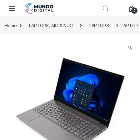
Skip to navigation
Skip to content
0
Home
LAPTOPS, AIO & NUC
LAPTOPS
LAPTOP (
🔍