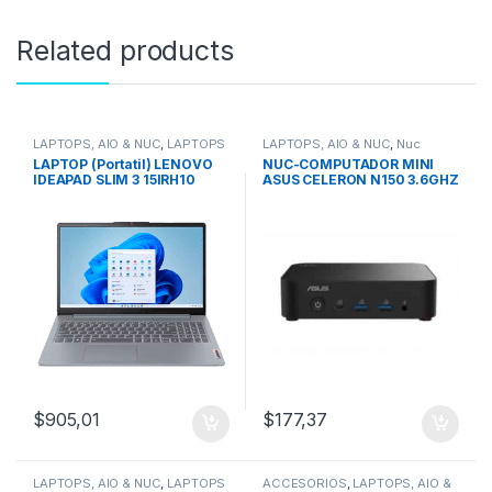
Related products
LAPTOPS, AIO & NUC
,
LAPTOPS
LAPTOPS, AIO & NUC
,
Nuc
LAPTOP (Portatil) LENOVO
NUC-COMPUTADOR MINI
IDEAPAD SLIM 3 15IRH10
ASUS CELERON N150 3.6GHZ
Core i7/16GB DDR5/512 GB
Gen 14 DDR5 M.2 WIFI 6E
SSD/15.3″/Free DOS/Gray
90AR00M2-M001P0
$
905,01
$
177,37
LAPTOPS, AIO & NUC
,
LAPTOPS
ACCESORIOS
,
LAPTOPS, AIO &