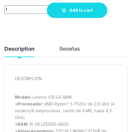
Quantity
Add to cart
Description
Reseñas
DESCRIPCION
Modelo:
Lenovo V15 G4 AMN
»
Procesador:
AMD Ryzen™ 5 7520U de 2,8 GHz (4
núcleos/8 subprocesos, caché de 4 MB, hasta 4,3
GHz)
»
RAM
: 16 GB LPDDR5-4800
»
Almacenamiento
: SSD M.2 NVMe™ PCIe® de