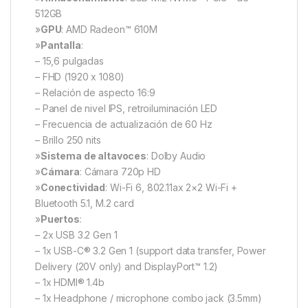
512GB
»
GPU
: AMD Radeon™ 610M
»
Pantalla
:
– 15,6 pulgadas
– FHD (1920 x 1080)
– Relación de aspecto 16:9
– Panel de nivel IPS, retroiluminación LED
– Frecuencia de actualización de 60 Hz
– Brillo 250 nits
»
Sistema de altavoces
: Dolby Audio
»
Cámara
: Cámara 720p HD
»
Conectividad
: Wi-Fi 6, 802.11ax 2×2 Wi-Fi +
Bluetooth 5.1, M.2 card
»
Puertos
:
– 2x USB 3.2 Gen 1
– 1x USB-C® 3.2 Gen 1 (support data transfer, Power
Delivery (20V only) and DisplayPort™ 1.2)
– 1x HDMI® 1.4b
– 1x Headphone / microphone combo jack (3.5mm)