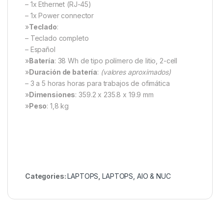
– 1x Ethernet (RJ-45)
– 1x Power connector
»
Teclado
:
– Teclado completo
– Español
»
Batería
: 38 Wh de tipo polímero de litio, 2-cell
»
Duración de batería
:
(valores aproximados)
– 3 a 5 horas horas para trabajos de ofimática
»
Dimensiones
: 359.2 x 235.8 x 19.9 mm
»
Peso
: 1,8 kg
Categories:
LAPTOPS
,
LAPTOPS, AIO & NUC