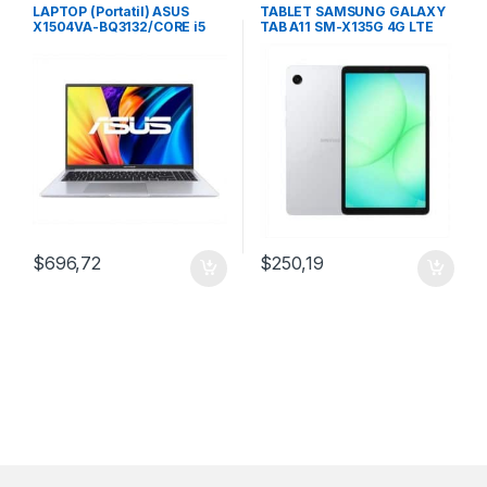
NUC
,
Tablets
LAPTOP (Portatil) ASUS
TABLET SAMSUNG GALAXY
X1504VA-BQ3132/CORE i5
TAB A11 SM-X135G 4G LTE
120U/ 16GB / SSD
8.7″ 64GB/4GB
512/15.6″/Free DOS
$
696,72
$
250,19