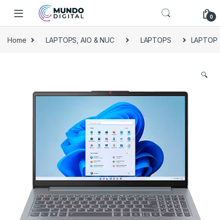
Skip to navigation
Skip to content
0
Home
LAPTOPS, AIO & NUC
LAPTOPS
LAPTOP (
🔍