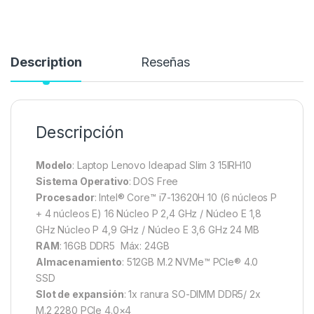
Description
Reseñas
Descripción
Modelo
: Laptop Lenovo Ideapad Slim 3 15IRH10
Sistema Operativo
: DOS Free
Procesador
: Intel® Core™ i7-13620H 10 (6 núcleos P
+ 4 núcleos E) 16 Núcleo P 2,4 GHz / Núcleo E 1,8
GHz Núcleo P 4,9 GHz / Núcleo E 3,6 GHz 24 MB
RAM
: 16GB DDR5 Máx: 24GB
Almacenamiento
: 512GB M.2 NVMe™ PCIe® 4.0
SSD
Slot de expansión
: 1x ranura SO-DIMM DDR5/ 2x
M.2 2280 PCIe 4.0×4