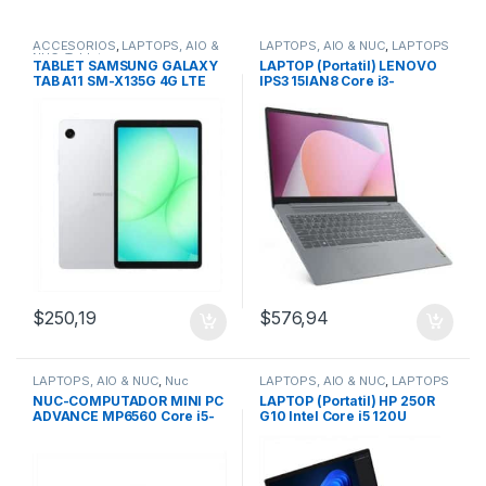
ACCESORIOS
,
LAPTOPS, AIO &
LAPTOPS, AIO & NUC
,
LAPTOPS
NUC
,
Tablets
TABLET SAMSUNG GALAXY
LAPTOP (Portatil) LENOVO
TAB A11 SM-X135G 4G LTE
IPS3 15IAN8 Core i3-
8.7″ 64GB/4GB
N305/8GB/512GB
SSD/15.6″/Gray/Free DOS
$
250,19
$
576,94
LAPTOPS, AIO & NUC
,
Nuc
LAPTOPS, AIO & NUC
,
LAPTOPS
NUC-COMPUTADOR MINI PC
LAPTOP (Portatil) HP 250R
ADVANCE MP6560 Core i5-
G10 Intel Core i5 120U
12450H M.2 – DDR4 HDMI DP
16GB/512GB/15.6″/Silver
WIFI
/Free DOS