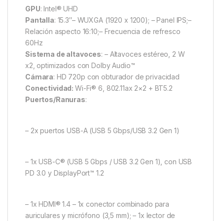
GPU
: Intel® UHD
Pantalla
: 15.3″– WUXGA (1920 x 1200); – Panel IPS;–
Relación aspecto 16:10;– Frecuencia de refresco
60Hz
Sistema de altavoces
: – Altavoces estéreo, 2 W
x2, optimizados con Dolby Audio™
Cámara
: HD 720p con obturador de privacidad
Conectividad:
Wi-Fi® 6, 802.11ax 2×2 + BT5.2
Puertos/Ranuras
:
– 2x puertos USB-A (USB 5 Gbps/USB 3.2 Gen 1)
– 1x USB-C® (USB 5 Gbps / USB 3.2 Gen 1), con USB
PD 3.0 y DisplayPort™ 1.2
– 1x HDMI® 1.4 – 1x conector combinado para
auriculares y micrófono (3,5 mm); – 1x lector de