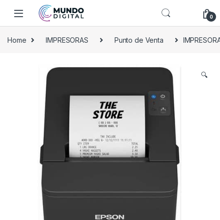
Skip to navigation
Skip to content
0
Home
IMPRESORAS
Punto de Venta
IMPRESORA
🔍