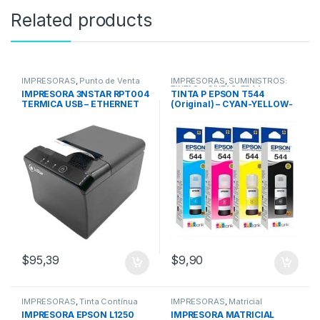
Related products
IMPRESORAS
,
Punto de Venta
IMPRESORAS
,
SUMINISTROS:
TINTAS y CINTAS
,
T544
IMPRESORA 3NSTAR RPT004
TINTA P EPSON T544
TERMICA USB – ETHERNET
(Original) – CYAN-YELLOW-
(RED-RJ45)
MAGENTA-BLACK
$
95,39
$
9,90
IMPRESORAS
,
Tinta Contínua
IMPRESORAS
,
Matricial
IMPRESORA EPSON L1250
IMPRESORA MATRICIAL