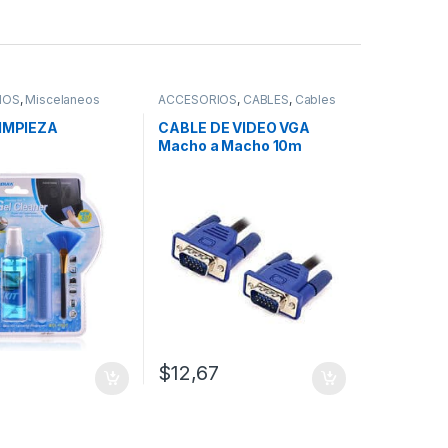
IOS
,
Miscelaneos
ACCESORIOS
,
CABLES
,
Cables
VGA
LIMPIEZA
CABLE DE VIDEO VGA
Macho a Macho 10m
$
12,67