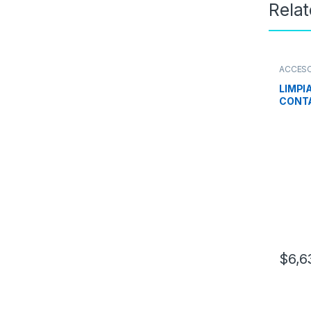
Rela
ACCES
LIMPI
CONT
ELEC
Net. 5
$
6,6