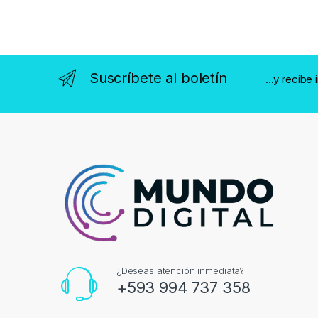
Suscríbete al boletín
...y recibe
¿Deseas atención inmediata?
+593 994 737 358