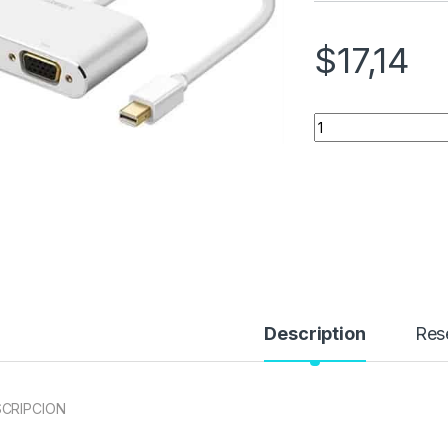
$
17,14
Quantity
Description
Res
CRIPCION