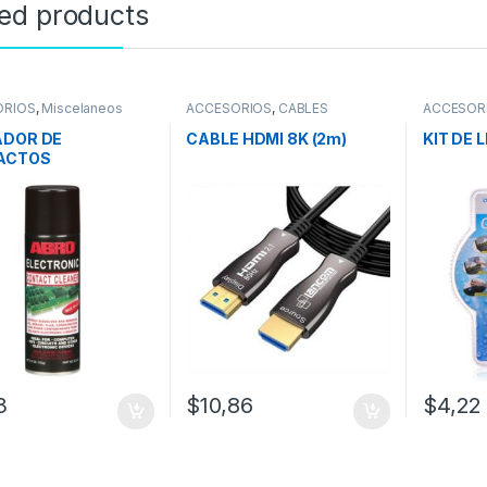
ted products
ORIOS
,
Miscelaneos
ACCESORIOS
,
CABLES
ACCESOR
ADOR DE
CABLE HDMI 8K (2m)
KIT DE 
ACTOS
TRONICOS ABRO
.75 OZ
3
$
10,86
$
4,22