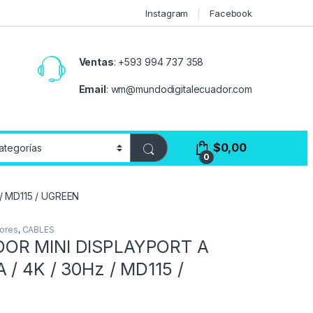
Instagram
Facebook
Ventas
:
+593 994 737 358
Email
:
wm@mundodigitalecuador.com
$
0,00
0
/ MD115 / UGREEN
ores
,
CABLES
OR MINI DISPLAYPORT A
 / 4K / 30Hz / MD115 /