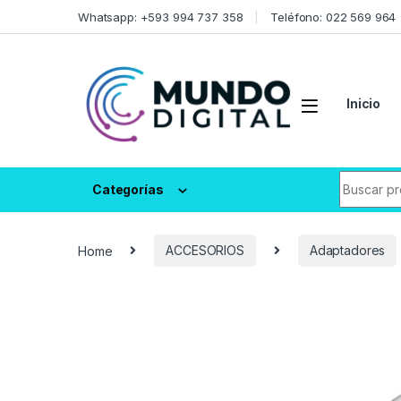
Skip to navigation
Skip to content
Whatsapp: +593 994 737 358
Teléfono: 022 569 964
Inicio
Search fo
Categorías
Home
ACCESORIOS
Adaptadores