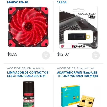
MARVO FN-10
128GB
$
6,39
$
12,07
ACCESORIOS
,
Miscelaneos
ACCESORIOS
,
Adaptadores
,
REDES
,
Adaptadores Wifi
,
LIMPIADOR DE CONTACTOS
ADAPTADOR Wifi Nano USB
Bluetooth
ELECTRONICOS ABRO Net.
TP-LINK WN725N 150 Mbps
5.75 OZ