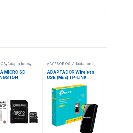
IOS
,
Adaptadores
,
ACCESORIOS
,
Adaptadores
,
ntes
,
Memorias USB
REDES
,
Adaptadores Wifi
A MICRO SD
ADAPTADOR Wireless
INGSTON
USB (Mini) TP-LINK
WN823N 300 Mbps