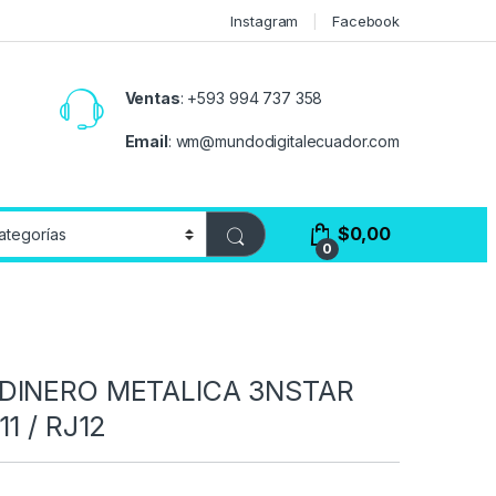
Instagram
Facebook
Ventas
:
+593 994 737 358
Email
:
wm@mundodigitalecuador.com
$
0,00
0
DINERO METALICA 3NSTAR
1 / RJ12