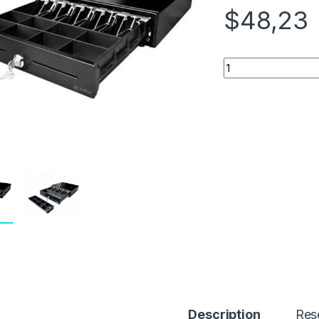
$
48,23
Quantity
Description
Res