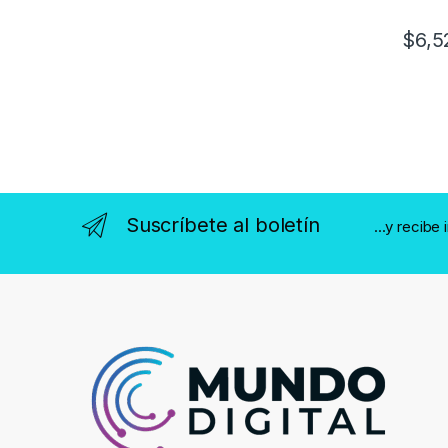
$
6,5
Suscríbete al boletín
...y recibe