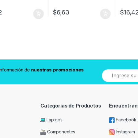
2
$
6,63
$
16,4
 información de
nuestras promociones
Categorías de Productos
Encuéntran
Laptops
Facebook
Componentes
Instagram