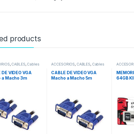
ted products
ORIOS
,
CABLES
,
Cables
ACCESORIOS
,
CABLES
,
Cables
ACCESOR
VGA
Compone
 DE VIDEO VGA
CABLE DE VIDEO VGA
MEMORI
 a Macho 3m
Macho a Macho 5m
64GB K