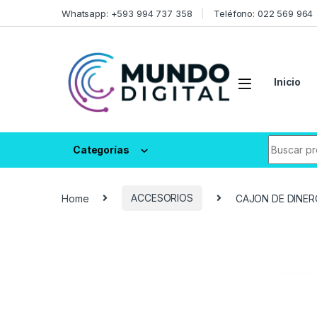
Skip to navigation
Skip to content
Whatsapp: +593 994 737 358
Teléfono: 022 569 964
Inicio
Search fo
Categorías
Home
ACCESORIOS
CAJON DE DINERO