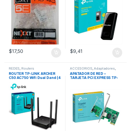
$
17,50
$
9,41
REDES
,
Routers
ACCESORIOS
,
Adaptadores
,
REDES
,
Adaptadores Wifi
ROUTER TP-LINK ARCHER
APATADOR DE RED –
C50 AC750 Wifi Dual Dand (4
TARJETA PCI EXPRESS TP-
Antenas)
LINK TG-3468 (Gigabit)