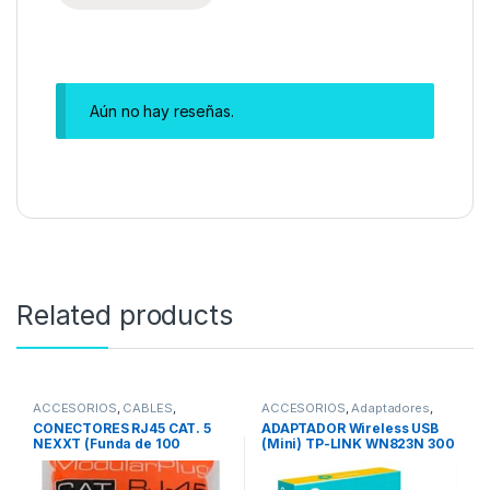
Aún no hay reseñas.
Related products
ACCESORIOS
,
CABLES
,
ACCESORIOS
,
Adaptadores
,
Conectores
,
REDES
,
Cable UTP
REDES
,
Adaptadores Wifi
CONECTORES RJ45 CAT. 5
ADAPTADOR Wireless USB
- Conector RJ45
NEXXT (Funda de 100
(Mini) TP-LINK WN823N 300
Unidades)
Mbps