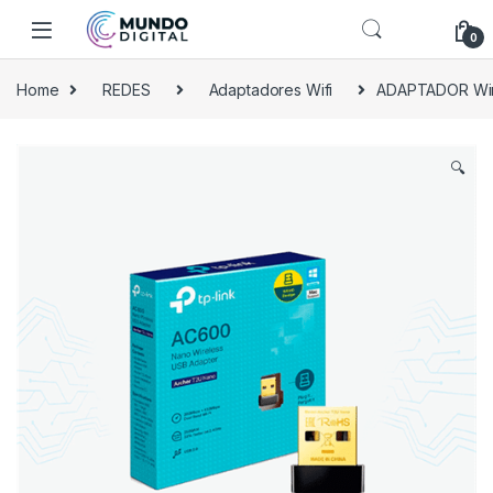
Skip to navigation
Skip to content
0
Home
REDES
Adaptadores Wifi
ADAPTADOR Wir
🔍