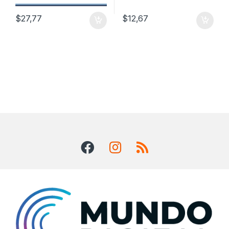
$
27,77
$
12,67